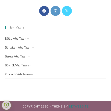
Opens
Opens
Opens
in
in
in
a
a
a
Son Yazılar
new
new
new
tab
tab
tab
BOLU Web Tasarım
Dörtdivan Web Tasarım
Gerede Web Tasarım
Göynük Web Tasarım
Kıbrısçık Web Tasarım
COPYRIGHT 2026 - THEME BY
BEYWEBSITE