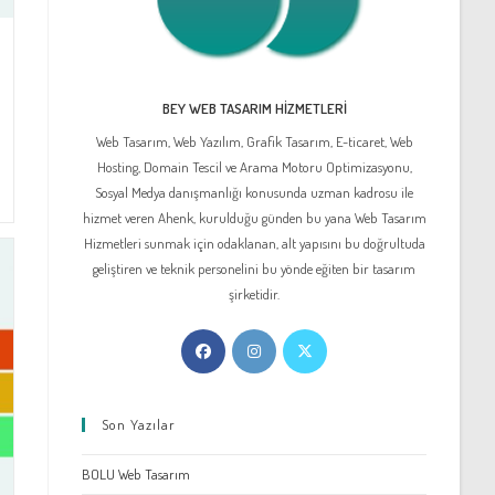
BEY WEB TASARIM HIZMETLERI
Web Tasarım, Web Yazılım, Grafik Tasarım, E-ticaret, Web
Hosting, Domain Tescil ve Arama Motoru Optimizasyonu,
Sosyal Medya danışmanlığı konusunda uzman kadrosu ile
hizmet veren Ahenk, kurulduğu günden bu yana Web Tasarım
Hizmetleri sunmak için odaklanan, alt yapısını bu doğrultuda
geliştiren ve teknik personelini bu yönde eğiten bir tasarım
şirketidir.
Opens
Opens
Opens
in
in
in
a
a
a
Son Yazılar
new
new
new
tab
tab
tab
BOLU Web Tasarım