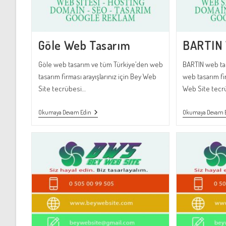
Göle Web Tasarım
BARTIN 
Göle web tasarım ve tüm Türkiye’den web
BARTIN web ta
tasarım firması arayışlarınız için Bey Web
web tasarım fir
Site tecrübesi…
Web Site tecr
Göle
Okumaya Devam Edin
Okumaya Devam 
Web
Tasarım