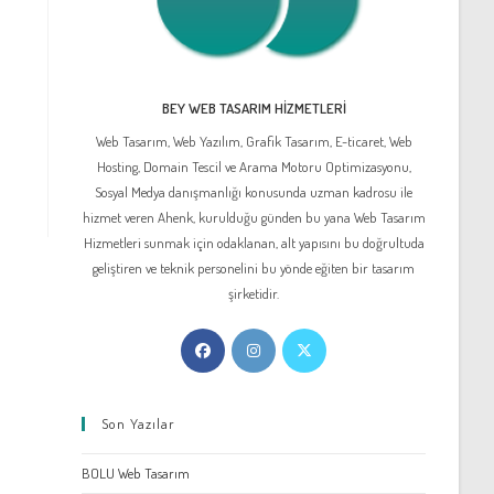
BEY WEB TASARIM HIZMETLERI
Web Tasarım, Web Yazılım, Grafik Tasarım, E-ticaret, Web
Hosting, Domain Tescil ve Arama Motoru Optimizasyonu,
Sosyal Medya danışmanlığı konusunda uzman kadrosu ile
hizmet veren Ahenk, kurulduğu günden bu yana Web Tasarım
Hizmetleri sunmak için odaklanan, alt yapısını bu doğrultuda
geliştiren ve teknik personelini bu yönde eğiten bir tasarım
şirketidir.
Opens
Opens
Opens
in
in
in
a
a
a
Son Yazılar
new
new
new
tab
tab
tab
BOLU Web Tasarım